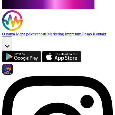
O nama
Mapa pokrivenosti
Marketing
Impresum
Posao
Kontakt