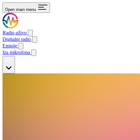
Open main menu
Radio uživo
Digitalni radio
Emisije
Iza mikrofona