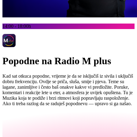
14:00 - 18:00h
Popodne na Radio M plus
Kad sat otkuca popodne, vrijeme je da se isključiš iz sivila i uključiš
dobru frekvenciju. Ovdje se priča, sluša, smije i pjeva. Teme su
lagane, zanimljive i često baš onakve kakve vi predložite. Poruke,
komentari i reakcije lete u eter, a atmosfera je uvijek opuštena. Tu je
Muzika koja te podiže i brzi ritmovi koji popravljaju raspoloženje.
Ako ti treba razlog da se raduješ popodnevu — upravo si ga našao.