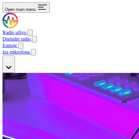
Open main menu
Radio uživo
Digitalni radio
Emisije
Iza mikrofona