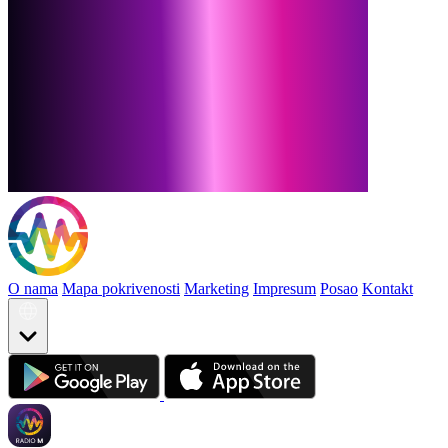
O nama
Mapa pokrivenosti
Marketing
Impresum
Posao
Kontakt