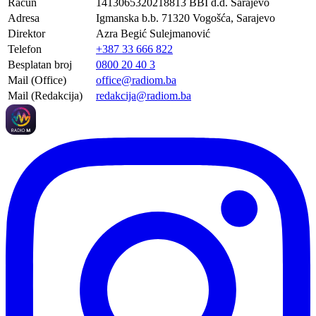
Račun
1413065320218813 BBI d.d. Sarajevo
Adresa
Igmanska b.b. 71320 Vogošća, Sarajevo
Direktor
Azra Begić Sulejmanović
Telefon
+387 33 666 822
Besplatan broj
0800 20 40 3
Mail (Office)
office@radiom.ba
Mail (Redakcija)
redakcija@radiom.ba