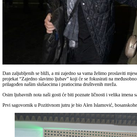
Dan zaljubljenih se bliži, a mi zajedno sa vama želimo proslaviti mje
projekat “Zajedno slavimo ljubav” koji će se fokusirati na međusobnom
prilagođen našim slušaocima i pratiocima društvenih mreža.
Osim ljubavnih nota naši gosti će biti poznate ličnosti i velika imena s
Prvi sagovornik u Pozitivnom jutru je bio Alen Islamović, bosanskohe