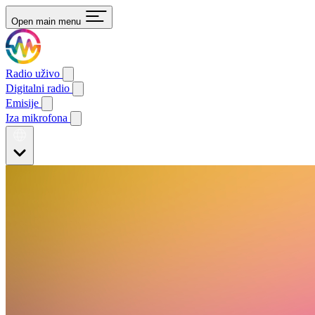
Open main menu
Radio uživo
Digitalni radio
Emisije
Iza mikrofona