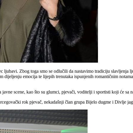
sec ljubavi. Zbog toga smo se odlučili da nastavimo tradiciju slavljen
 dijeljenju emocija te lijepih trenutaka ispunjenih romantičnim notama
a javne scene, kao što su glumci, pjevači, voditelji i sportisti koji će sa
rcegovački rok pjevač, nekadašnji član grupa Bijelo dugme i Divlje ja