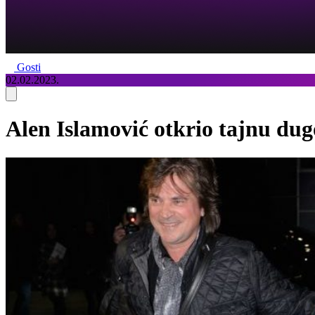
Gosti
02.02.2023.
Alen Islamović otkrio tajnu d