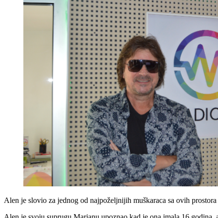
Alen je slovio za jednog od najpoželjnijih muškaraca sa ovih prostora
Alen je svoju suprugu Marjanu upoznao kad je ona imala 16 godina, a