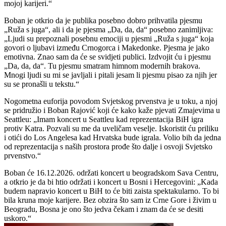
mojoj karijeri.“
Boban je otkrio da je publika posebno dobro prihvatila pjesmu
„Ruža s juga“, ali i da je pjesma „Da, da, da“ posebno zanimljiva:
„Ljudi su prepoznali posebnu emociji u pjesmi „Ruža s juga“ koja
govori o ljubavi između Crnogorca i Makedonke. Pjesma je jako
emotivna. Znao sam da će se svidjeti publici. Izdvojit ću i pjesmu
„Da, da, da“. Tu pjesmu smatram himnom modernih brakova.
Mnogi ljudi su mi se javljali i pitali jesam li pjesmu pisao za njih jer
su se pronašli u tekstu.“
Nogometna euforija povodom Svjetskog prvenstva je u toku, a njoj
se pridružio i Boban Rajović koji će kako kaže pjevati Zmajevima u
Seattleu: „Imam koncert u Seattleu kad reprezentacija BiH igra
protiv Katra. Pozvali su me da uveličam veselje. Iskoristit ću priliku
i otići do Los Angelesa kad Hrvatska bude igrala. Volio bih da jedna
od reprezentacija s naših prostora prođe što dalje i osvoji Svjetsko
prvenstvo.“
Boban će 16.12.2026. održati koncert u beogradskom Sava Centru,
a otkrio je da bi htio održati i koncert u Bosni i Hercegovini: „Kada
budem napravio koncert u BiH to će biti zaista spektakularno. To bi
bila kruna moje karijere. Bez obzira što sam iz Crne Gore i živim u
Beogradu, Bosna je ono što jedva čekam i znam da će se desiti
uskoro.“