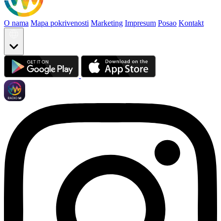
O nama
Mapa pokrivenosti
Marketing
Impresum
Posao
Kontakt