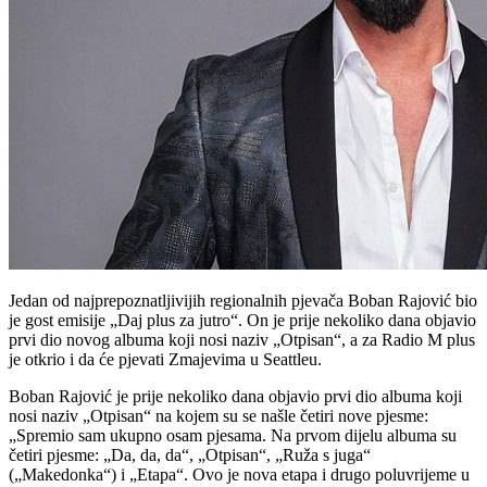
Jedan od najprepoznatljivijih regionalnih pjevača Boban Rajović bio
je gost emisije „Daj plus za jutro“. On je prije nekoliko dana objavio
prvi dio novog albuma koji nosi naziv „Otpisan“, a za Radio M plus
je otkrio i da će pjevati Zmajevima u Seattleu.
Boban Rajović je prije nekoliko dana objavio prvi dio albuma koji
nosi naziv „Otpisan“ na kojem su se našle četiri nove pjesme:
„Spremio sam ukupno osam pjesama. Na prvom dijelu albuma su
četiri pjesme: „Da, da, da“, „Otpisan“, „Ruža s juga“
(„Makedonka“) i „Etapa“. Ovo je nova etapa i drugo poluvrijeme u