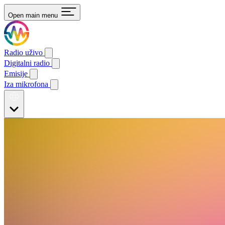
Open main menu
Radio uživo
Digitalni radio
Emisije
Iza mikrofona