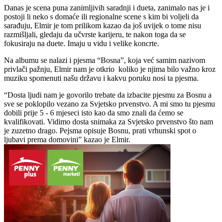
Danas je scena puna zanimljivih saradnji i dueta, zanimalo nas je i
postoji li neko s domaće ili regionalne scene s kim bi voljeli da
sarađuju, Elmir je tom prilikom kazao da još uvijek o tome nisu
razmišljali, gledaju da učvrste karijeru, te nakon toga da se
fokusiraju na duete. Imaju u vidu i velike koncrte.
Na albumu se nalazi i pjesma “Bosna”, koja već samim nazivom
privlači pažnju, Elmir nam je otkrio koliko je njima bilo važno kroz
muziku spomenuti našu državu i kakvu poruku nosi ta pjesma.
“Dosta ljudi nam je govorilo trebate da izbacite pjesmu za Bosnu a
sve se poklopilo vezano za Svjetsko prvenstvo. A mi smo tu pjesmu
dobili prije 5 - 6 mjeseci isto kao da smo znali da ćemo se
kvalifikovati. Vidimo dosta snimaka za Svjetsko prvenstvo što nam
je zuzetno drago. Pejsma opisuje Bosnu, prati vrhunski spot o
ljubavi prema domovini” kazao je Elmir.