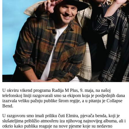
U okviru vikend programa Radija M Plus, 9. maja, na našoj
telefonskoj liniji razgovarali smo sa ekipom koja je posljednjih dana
izazvala veliku pažnju publike širom regije, a u pitanju je Collapse
Bend.
U razgovoru smo imali priliku čuti Elmira, pjevača benda, koji je
slušateljima približio atmosferu iza njihovog najnovijeg albuma, ali i
otkrio kako publika reaguje na nove pjesme koje su nedavno