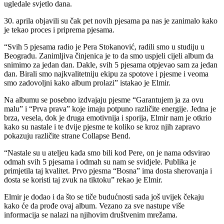
ugledale svjetlo dana.
30. aprila objavili su čak pet novih pjesama pa nas je zanimalo kako
je tekao proces i priprema pjesama.
“Svih 5 pjesama radio je Pera Stokanović, radili smo u studiju u
Beogradu. Zanimljiva činjenica je to da smo uspjeli cijeli album da
snimimo za jedan dan. Dakle, svih 5 pjesama otpjevao sam za jedan
dan. Birali smo najkvalitetniju ekipu za spotove i pjesme i veoma
smo zadovoljni kako album prolazi” istakao je Elmir.
Na albumu se posebno izdvajaju pjesme “Garantujem ja za ovu
malu” i “Prva prava” koje imaju potpuno različite energije. Jedna je
brza, vesela, dok je druga emotivnija i sporija, Elmir nam je otkrio
kako su nastale i te dvije pjesme te koliko se kroz njih zapravo
pokazuju različite strane Collapse Bend.
“Nastale su u ateljeu kada smo bili kod Pere, on je nama odsvirao
odmah svih 5 pjesama i odmah su nam se svidjele. Publika je
primjetila taj kvalitet. Prvo pjesma “Bosna” ima dosta sherovanja i
dosta se koristi taj zvuk na tiktoku” rekao je Elmir.
Elmir je dodao i da što se tiče budućnosti sada još uvijek čekaju
kako će da prođe ovaj album. Vezano za sve nastupe više
informacija se nalazi na njihovim društvenim mrežama.