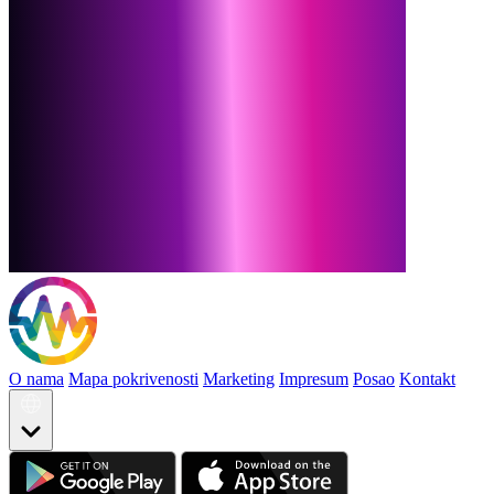
O nama
Mapa pokrivenosti
Marketing
Impresum
Posao
Kontakt