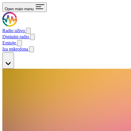
Open main menu
Radio uživo
Digitalni radio
Emisije
Iza mikrofona