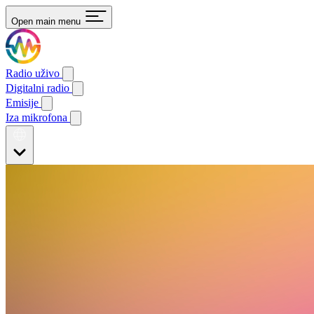
Open main menu
Radio uživo
Digitalni radio
Emisije
Iza mikrofona