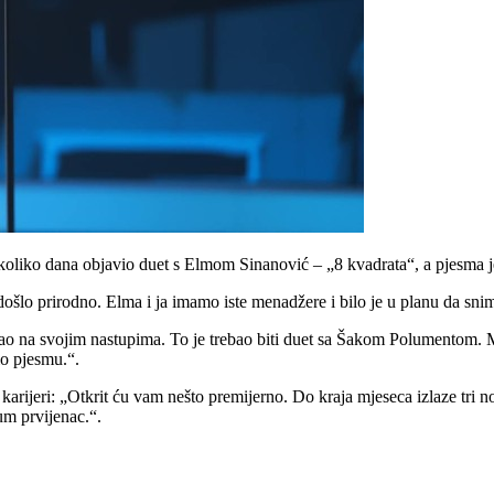
ekoliko dana objavio duet s Elmom Sinanović – „8 kvadrata“, a pjesma j
ošlo prirodno. Elma i ja imamo iste menadžere i bilo je u planu da snim
o na svojim nastupima. To je trebao biti duet sa Šakom Polumentom. M
io pjesmu.“.
arijeri: „Otkrit ću vam nešto premijerno. Do kraja mjeseca izlaze tri n
bum prvijenac.“.