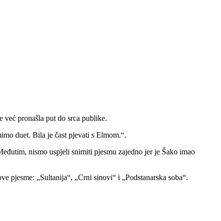
e već pronašla put do srca publike.
imo duet. Bila je čast pjevati s Elmom.“.
eđutim, nismo uspjeli snimiti pjesmu zajedno jer je Šako imao
ove pjesme: „Sultanija“, „Crni sinovi“ i „Podstanarska soba“.