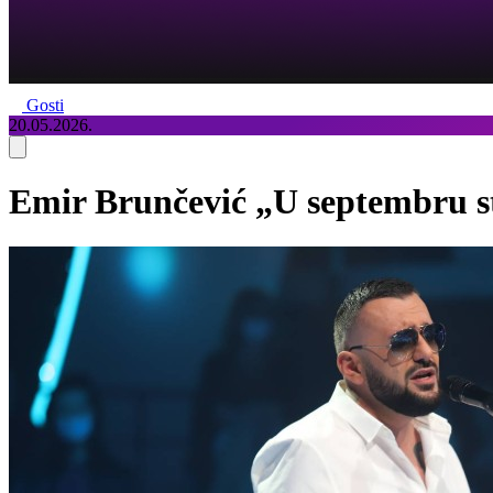
Gosti
20.05.2026.
Emir Brunčević „U septembru s