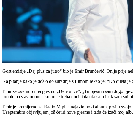
Gost emisije „Daj plus za jutro“ bio je Emir Brunčević. On je prije n
Na pitanje kako je došlo do suradnje s Elmom rekao je: “Do dueta je d
Emir se osvrnuo i na pjesmu „Dete ulice“: „Tu pjesmu sam dugo pjeva
problema s avionom s kojim je treba doći, tako da sam ipak sam snim
Emir je premijerno za Radio M plus najavio novi album, prvi u svojoj k
Useptembru objavljujem još četiri nove pjesme i tada će izaći moj al