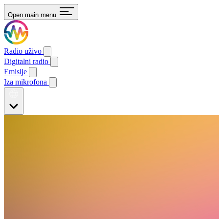
Open main menu
Radio uživo
Digitalni radio
Emisije
Iza mikrofona