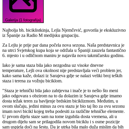
Galerija (1 fotografija)
Najbolja bh. biciklistkinja, Lejla Njemčević, govorila je ekskluzivno
iz Španije za Radio M medijsku grupaciju.
Za Lejlu je prije par dana počela nova sezona. Naša predstavnica je
na utrci Svjetskog kupa
koja se održala u Španiji zauzela fantastično
6. mjesto i u odličnom maniru je najavila novu takmičarsku godinu.
Iako je sama staza bila jako nezgodna uz visoke dnevne
temperature, Lejli ova okolnost nije predstavljala veći problem jer,
kako sama kaže, dolazi iz Sarajeva gdje se nalazi veliki broj teških
staza i terena za vožnju biciklom.
"Staza je tehnički bila jako zahtjevna i inače je to nešto što meni
jako odgovara s obzirom na to da dolazim iz Sarajeva gdje imamo
dosta težak teren za bavljenje brdskim biciklizmom. Međutim, u
ovom slučaju, jedini minus za ovu stazu je bio taj što za ovu sezonu
imam novi bicikl kojeg treba podesiti za različite tehničke elemente.
U prvom dijelu staze sam na tome izgubila dosta vremena, ali u
drugom dijelu sam se prilagodila novom biciklu i s osme pozicije
sam uspjela doći na šestu. Da je utrka bila malo duža mislim da bih