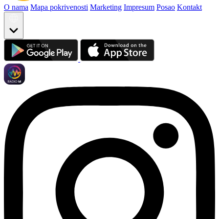
O nama
Mapa pokrivenosti
Marketing
Impresum
Posao
Kontakt