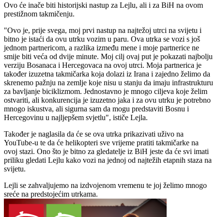
Ovo će inače biti historijski nastup za Lejlu, ali i za BiH na ovom
prestižnom takmičenju.
"Ovo je, prije svega, moj prvi nastup na najtežoj utrci na svijetu i
bitno je istaći da ovu utrku vozim u paru. Ova utrka se vozi s još
jednom partnericom, a razlika između mene i moje partnerice ne
smije biti veća od dvije minute. Moj cilj ovaj put je pokazati najbolju
verziju Bosanaca i Hercegovaca na ovoj utrci. Moja partnerica je
također izuzetna takmičarka koja dolazi iz Irana i zajedno želimo da
skrenemo pažnju na zemlje koje nisu u stanju da imaju infrastrukturu
za bavljanje biciklizmom. Jednostavno je mnogo ciljeva koje želim
ostvariti, ali konkurencija je izuzetno jaka i za ovu utrku je potrebno
mnogo iskustva, ali sigurna sam da mogu predstaviti Bosnu i
Hercegovinu u najljepšem svjetlu", ističe Lejla.
Također je naglasila da će se ova utrka prikazivati uživo na
YouTube-u te da će helikopteri sve vrijeme pratiti takmičarke na
ovoj stazi. Ono što je bitno za gledatelje iz BiH jeste da će svi imati
priliku gledati Lejlu kako vozi na jednoj od najtežih etapnih staza na
svijetu.
Lejli se zahvaljujemo na izdvojenom vremenu te joj želimo mnogo
sreće na predstojećim utrkama.