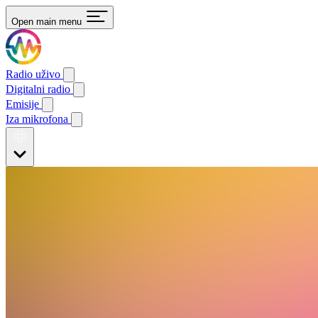
Open main menu
Radio uživo
Digitalni radio
Emisije
Iza mikrofona