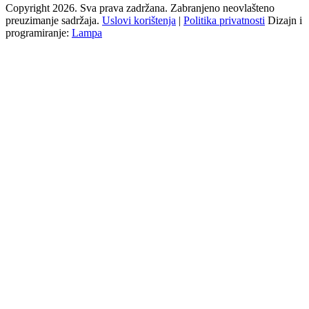
Copyright 2026. Sva prava zadržana. Zabranjeno neovlašteno
preuzimanje sadržaja.
Uslovi korištenja
|
Politika privatnosti
Dizajn i
programiranje:
Lampa