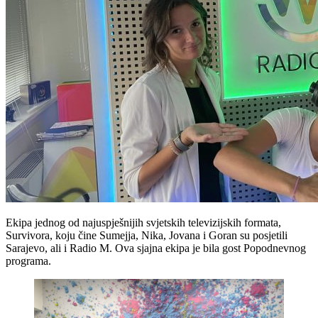
Ekipa jednog od najuspješnijih svjetskih televizijskih formata,
Survivora, koju čine Sumejja, Nika, Jovana i Goran su posjetili
Sarajevo, ali i Radio M. Ova sjajna ekipa je bila gost Popodnevnog
programa.