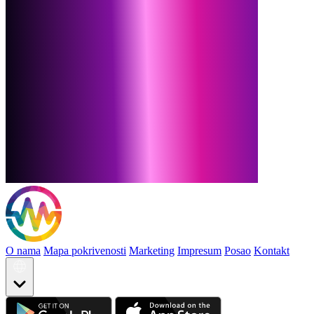
O nama
Mapa pokrivenosti
Marketing
Impresum
Posao
Kontakt