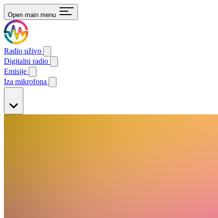
Open main menu
Radio uživo
Digitalni radio
Emisije
Iza mikrofona