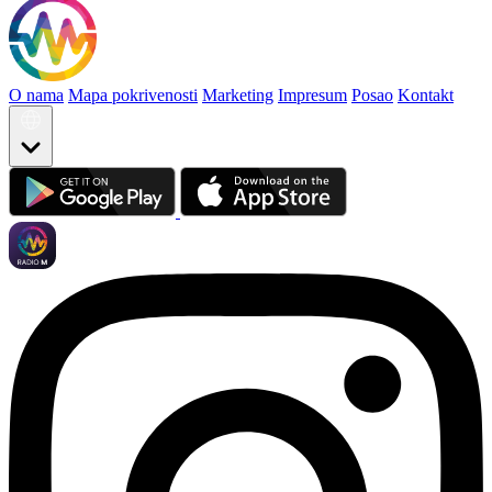
O nama
Mapa pokrivenosti
Marketing
Impresum
Posao
Kontakt