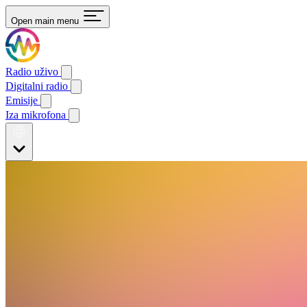
Open main menu
Radio uživo
Digitalni radio
Emisije
Iza mikrofona