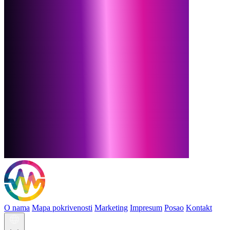
O nama
Mapa pokrivenosti
Marketing
Impresum
Posao
Kontakt