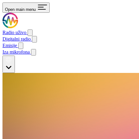
Open main menu
Radio uživo
Digitalni radio
Emisije
Iza mikrofona