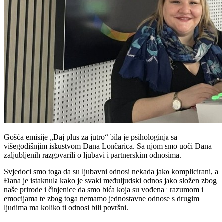
Gošća emisije „Daj plus za jutro“ bila je psihologinja sa
višegodišnjim iskustvom Đana Lončarica. Sa njom smo uoči Dana
zaljubljenih razgovarili o ljubavi i partnerskim odnosima.
Svjedoci smo toga da su ljubavni odnosi nekada jako komplicirani, a
Đana je istaknula kako je svaki međuljudski odnos jako složen zbog
naše prirode i činjenice da smo bića koja su vođena i razumom i
emocijama te zbog toga nemamo jednostavne odnose s drugim
ljudima ma koliko ti odnosi bili površni.