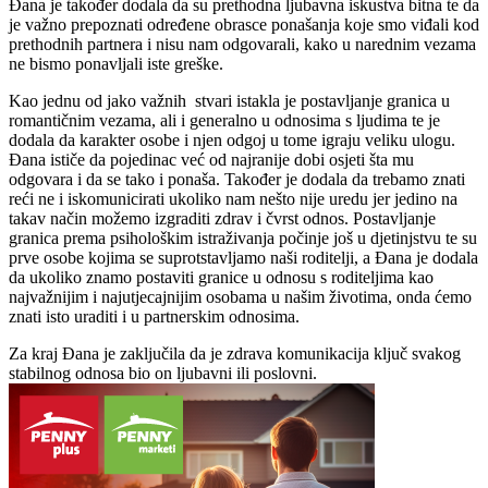
Đana je također dodala da su prethodna ljubavna iskustva bitna te da
je važno prepoznati određene obrasce ponašanja koje smo viđali kod
prethodnih partnera i nisu nam odgovarali, kako u narednim vezama
ne bismo ponavljali iste greške.
Kao jednu od jako važnih stvari istakla je postavljanje granica u
romantičnim vezama, ali i generalno u odnosima s ljudima te je
dodala da karakter osobe i njen odgoj u tome igraju veliku ulogu.
Đana ističe da pojedinac već od najranije dobi osjeti šta mu
odgovara i da se tako i ponaša. Također je dodala da trebamo znati
reći ne i iskomunicirati ukoliko nam nešto nije uredu jer jedino na
takav način možemo izgraditi zdrav i čvrst odnos. Postavljanje
granica prema psihološkim istraživanja počinje još u djetinjstvu te su
prve osobe kojima se suprotstavljamo naši roditelji, a Đana je dodala
da ukoliko znamo postaviti granice u odnosu s roditeljima kao
najvažnijim i najutjecajnijim osobama u našim životima, onda ćemo
znati isto uraditi i u partnerskim odnosima.
Za kraj Đana je zaključila da je zdrava komunikacija ključ svakog
stabilnog odnosa bio on ljubavni ili poslovni.