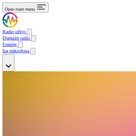
Open main menu
Radio uživo
Digitalni radio
Emisije
Iza mikrofona