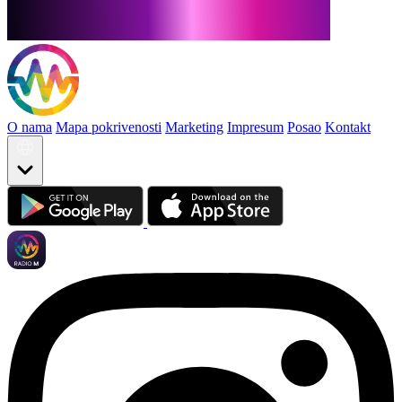
O nama
Mapa pokrivenosti
Marketing
Impresum
Posao
Kontakt