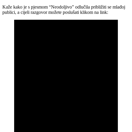
Kaže kako je s pjesmom “Neodoljivo” odlučila približiti se mlađoj
publici, a cijeli razgovor možete poslušati klikom na link: