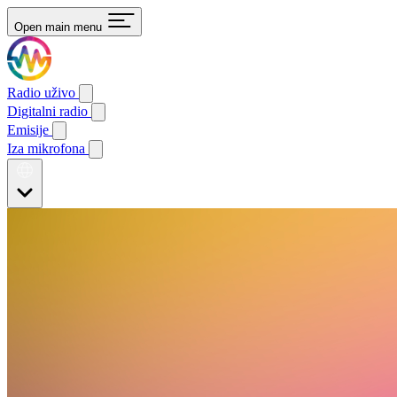
Open main menu
Radio uživo
Digitalni radio
Emisije
Iza mikrofona