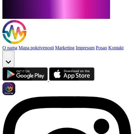
O nama
Mapa pokrivenosti
Marketing
Impresum
Posao
Kontakt