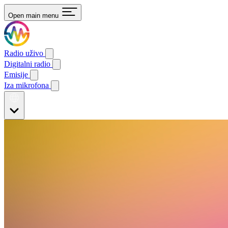
Open main menu
Radio uživo
Digitalni radio
Emisije
Iza mikrofona