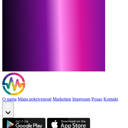
O nama
Mapa pokrivenosti
Marketing
Impresum
Posao
Kontakt