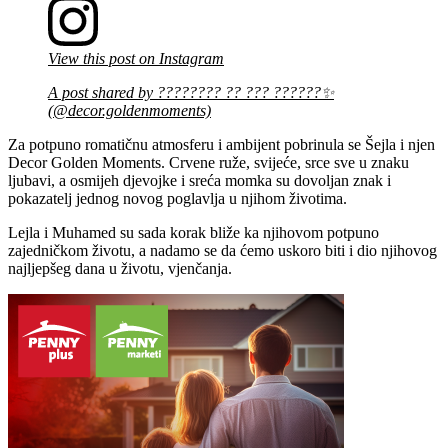
View this post on Instagram
A post shared by ???????? ?? ??? ??????✨
(@decor.goldenmoments)
Za potpuno romatičnu atmosferu i ambijent pobrinula se Šejla i njen
Decor Golden Moments. Crvene ruže, svijeće, srce sve u znaku
ljubavi, a osmijeh djevojke i sreća momka su dovoljan znak i
pokazatelj jednog novog poglavlja u njihom životima.
Lejla i Muhamed su sada korak bliže ka njihovom potpuno
zajedničkom životu, a nadamo se da ćemo uskoro biti i dio njihovog
najljepšeg dana u životu, vjenčanja.