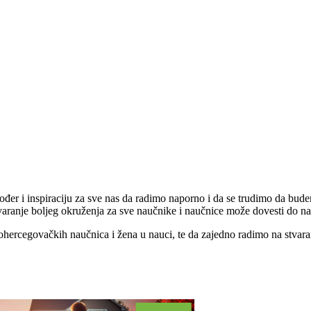
također i inspiraciju za sve nas da radimo naporno i da se trudimo da b
varanje boljeg okruženja za sve naučnike i naučnice može dovesti do nap
ercegovačkih naučnica i žena u nauci, te da zajedno radimo na stvaran