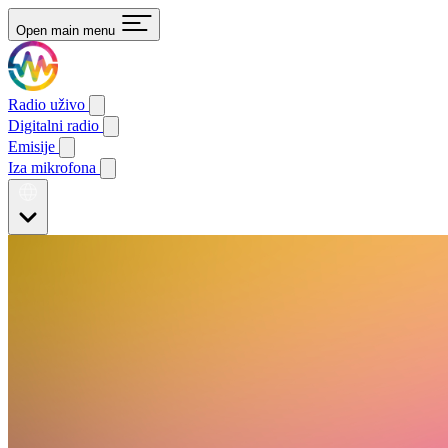
Open main menu
Radio uživo
Digitalni radio
Emisije
Iza mikrofona