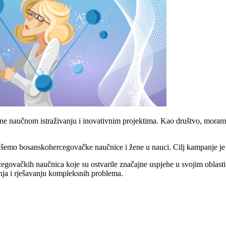
ne naučnom istraživanju i inovativnim projektima. Kao društvo, moram
o bosanskohercegovačke naučnice i žene u nauci. Cilj kampanje je da s
govačkih naučnica koje su ostvarile značajne uspjehe u svojim oblastima
anja i rješavanju kompleksnih problema.