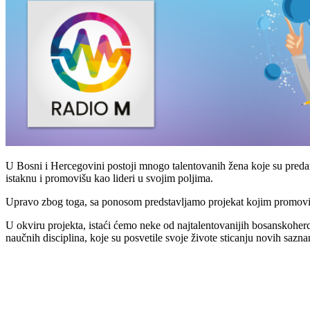
U Bosni i Hercegovini postoji mnogo talentovanih žena koje su preda
istaknu i promovišu kao lideri u svojim poljima.
Upravo zbog toga, sa ponosom predstavljamo projekat kojim promovišem
U okviru projekta, istaći ćemo neke od najtalentovanijih bosanskoherce
naučnih disciplina, koje su posvetile svoje živote sticanju novih sazn