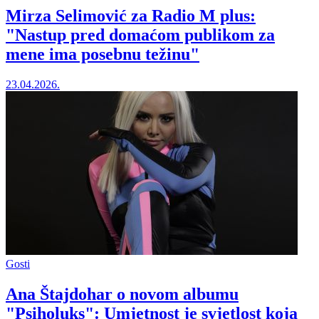
Mirza Selimović za Radio M plus:
"Nastup pred domaćom publikom za
mene ima posebnu težinu"
23.04.2026.
Gosti
Ana Štajdohar o novom albumu
"Psiholuks": Umjetnost je svjetlost koja