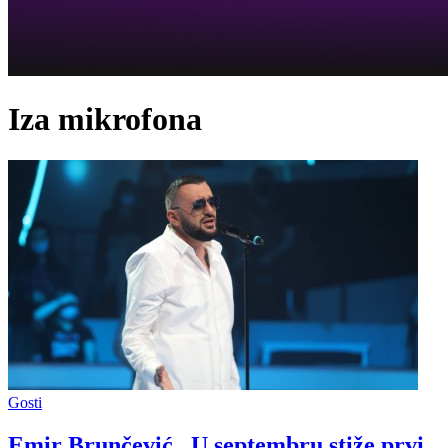
Iza mikrofona
Gosti
Emir Brunčević „U septembru stiže prvi