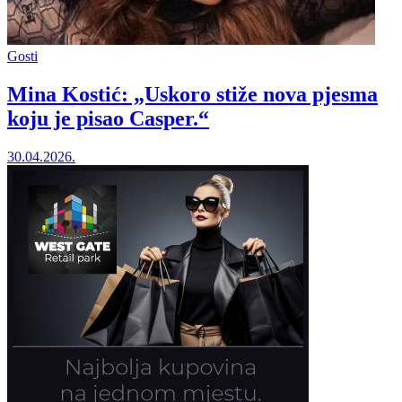
Gosti
Mina Kostić: „Uskoro stiže nova pjesma
koju je pisao Casper.“
30.04.2026.