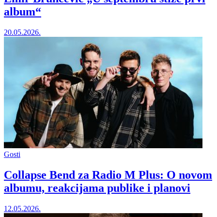
album“
20.05.2026.
Gosti
Collapse Bend za Radio M Plus: O novom
albumu, reakcijama publike i planovi
12.05.2026.