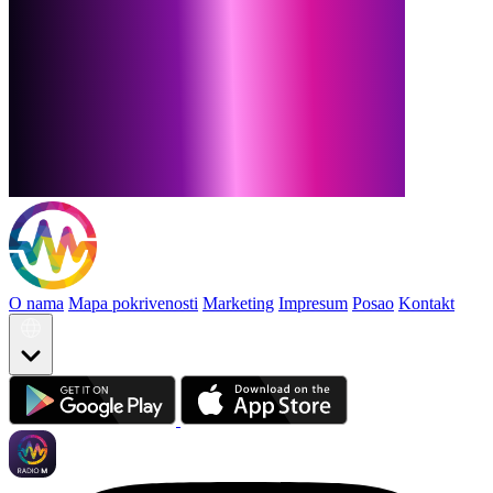
O nama
Mapa pokrivenosti
Marketing
Impresum
Posao
Kontakt