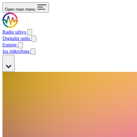
Open main menu
Radio uživo
Digitalni radio
Emisije
Iza mikrofona