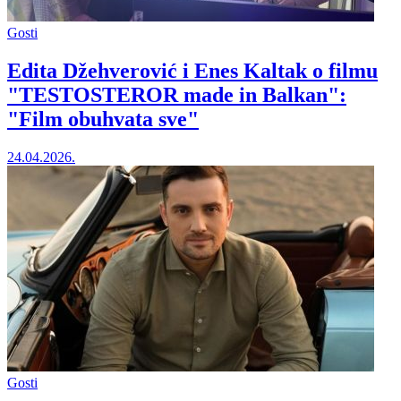
Gosti
Edita Džehverović i Enes Kaltak o filmu
"TESTOSTEROR made in Balkan":
"Film obuhvata sve"
24.04.2026.
Gosti