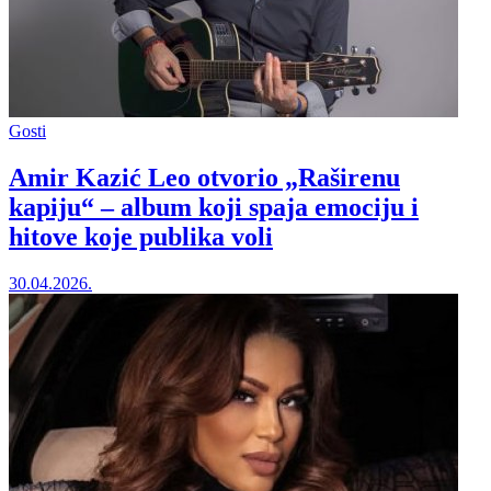
Gosti
Amir Kazić Leo otvorio „Raširenu
kapiju“ – album koji spaja emociju i
hitove koje publika voli
30.04.2026.