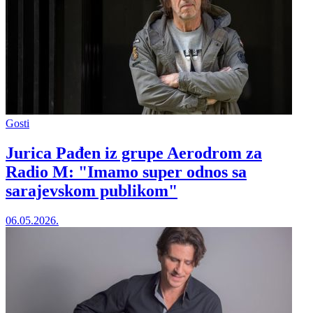
Gosti
Jurica Pađen iz grupe Aerodrom za
Radio M: "Imamo super odnos sa
sarajevskom publikom"
06.05.2026.