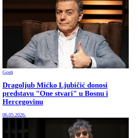
Gosti
Dragoljub Mićko Ljubičić donosi
predstavu "One stvari" u Bosnu i
Hercegovinu
06.05.2026.