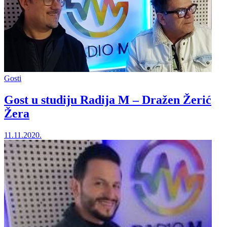
Gosti
Gost u studiju Radija M – Dražen Žerić
Žera
11.11.2020.