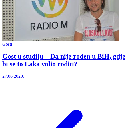
Gosti
Gost u studiju – Da nije rođen u BiH, gdje
bi se to Laka volio roditi?
27.06.2020.