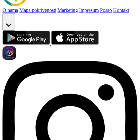
O nama
Mapa pokrivenosti
Marketing
Impresum
Posao
Kontakt