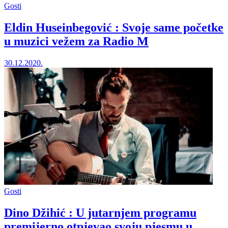
Gosti
Eldin Huseinbegović : Svoje same početke
u muzici vežem za Radio M
30.12.2020.
Gosti
Dino Džihić : U jutarnjem programu
premijerno otpjevao svoju pjesmu u