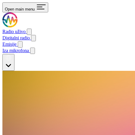
Open main menu
Radio uživo
Digitalni radio
Emisije
Iza mikrofona