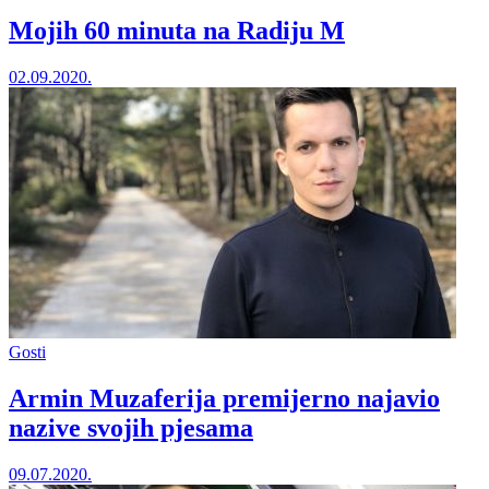
Mojih 60 minuta na Radiju M
02.09.2020.
Gosti
Armin Muzaferija premijerno najavio
nazive svojih pjesama
09.07.2020.