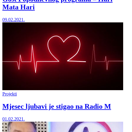
Mata Hari
09.02.2021.
Projekti
Mjesec ljubavi je stigao na Radio M
01.02.2021.