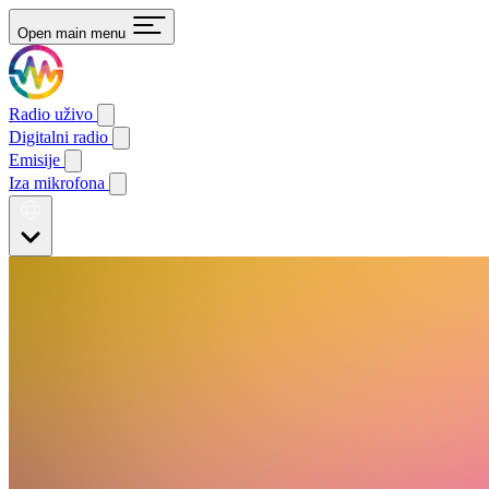
Open main menu
Radio uživo
Digitalni radio
Emisije
Iza mikrofona