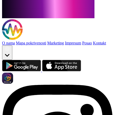
O nama
Mapa pokrivenosti
Marketing
Impresum
Posao
Kontakt