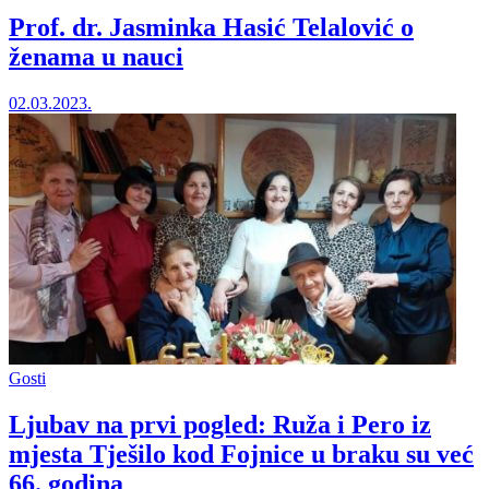
Prof. dr. Jasminka Hasić Telalović o
ženama u nauci
02.03.2023.
Gosti
Ljubav na prvi pogled: Ruža i Pero iz
mjesta Tješilo kod Fojnice u braku su već
66. godina