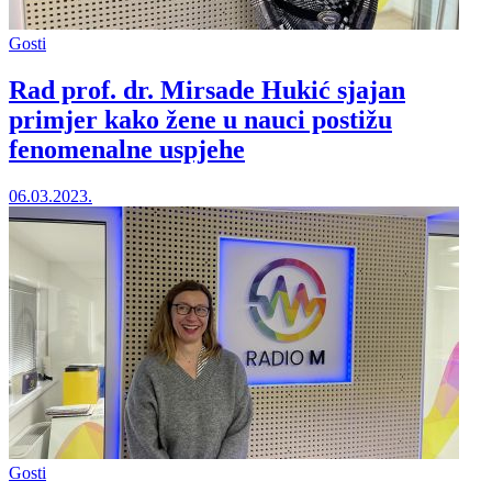
Gosti
Rad prof. dr. Mirsade Hukić sjajan
primjer kako žene u nauci postižu
fenomenalne uspjehe
06.03.2023.
Gosti