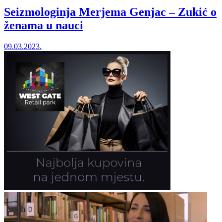
Seizmologinja Merjema Genjac – Zukić o
ženama u nauci
09.03.2023.