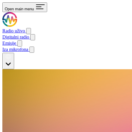
Open main menu
Radio uživo
Digitalni radio
Emisije
Iza mikrofona