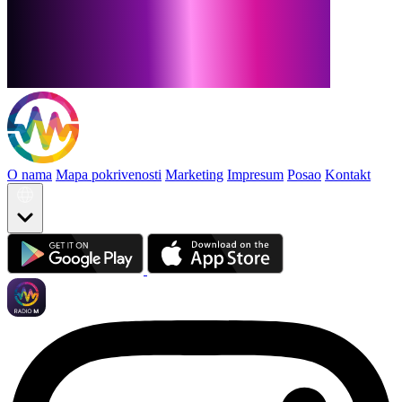
O nama
Mapa pokrivenosti
Marketing
Impresum
Posao
Kontakt