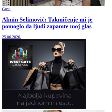
Gosti
Almin Selimović: Takmičenje mi je
pomoglo da ljudi zapamte moj glas
25.06.2026.