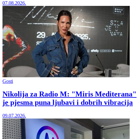
07.08.2026.
Gosti
Nikolija za Radio M: "Miris Mediterana"
je pjesma puna ljubavi i dobrih vibracija
09.07.2026.