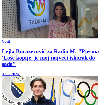
Gosti
Lejla Burazerović za Radio M: "Pjesma
'Loše kopije' je moj najveći iskorak do
sada"
09.07.2026.