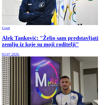
Gosti
Alek Tanković: "Želio sam predstavljati
zemlju iz koje su moji roditelji"
03.07.2026.