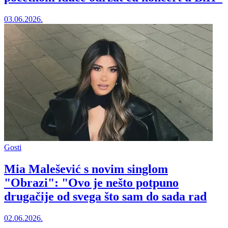
03.06.2026.
Gosti
Mia Malešević s novim singlom
"Obrazi": "Ovo je nešto potpuno
drugačije od svega što sam do sada rad
02.06.2026.