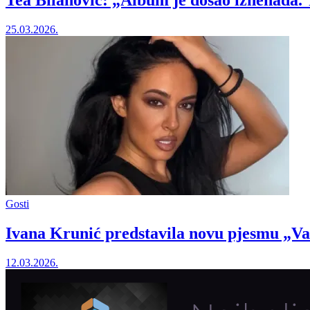
Tea Bilanović: „Album je došao iznenada. T
25.03.2026.
Gosti
Ivana Krunić predstavila novu pjesmu „Vad
12.03.2026.