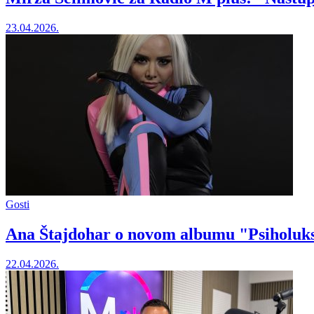
23.04.2026.
Gosti
Ana Štajdohar o novom albumu "Psiholuks"
22.04.2026.