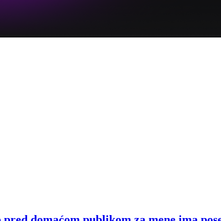
p pred domaćom publikom za mene ima pos