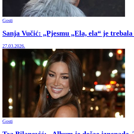
Gosti
Sanja Vučić: „Pjesmu „Ela, ela“ je trebal
27.03.2026.
Gosti