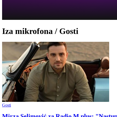
Iza mikrofona / Gosti
Gosti
Mirza Selimović za Radio M plus: "Nastu