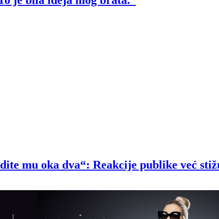
o je bila ideja mog brata.“
ite mu oka dva“: Reakcije publike već stiž