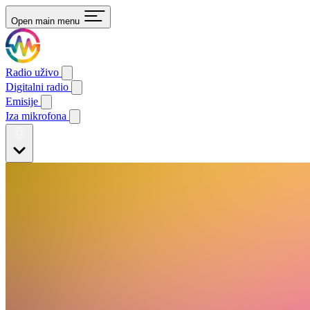
Open main menu
Radio uživo
Digitalni radio
Emisije
Iza mikrofona