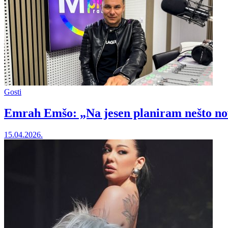
Gosti
Emrah Emšo: „Na jesen planiram nešto n
15.04.2026.