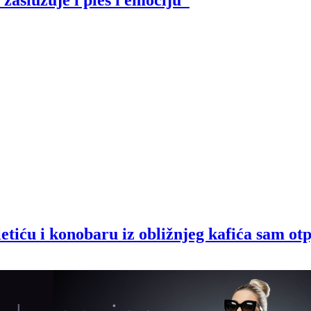
zaslužuje i ples i emociju”
tiću i konobaru iz obližnjeg kafića sam ot