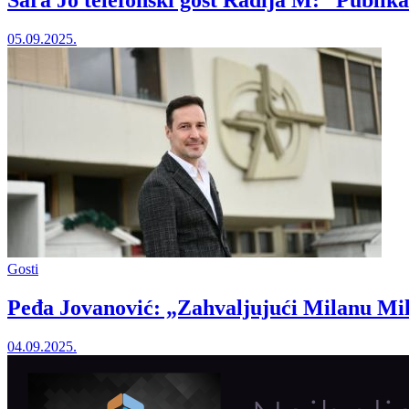
Sara Jo telefonski gost Radija M: “Publika 
05.09.2025.
Gosti
Peđa Jovanović: „Zahvaljujući Milanu Mile
04.09.2025.