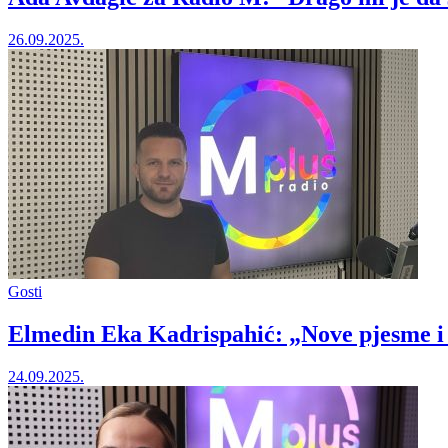
26.09.2025.
Gosti
Elmedin Eka Kadrispahić: „Nove pjesme i 
24.09.2025.