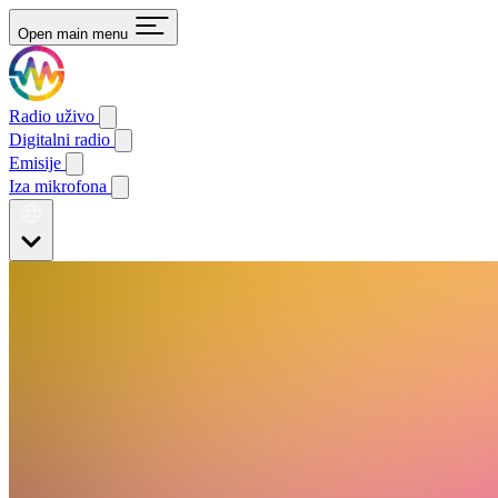
Open main menu
Radio uživo
Digitalni radio
Emisije
Iza mikrofona