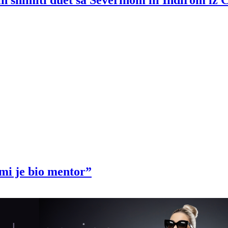
 snimiti duet sa Severinom ili Indirom iz 
mi je bio mentor”