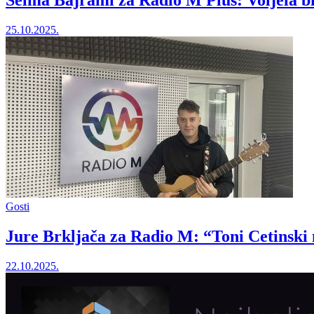
Selma Bajrami za Radio M Plus: Voljela bih
25.10.2025.
Gosti
Jure Brkljača za Radio M: “Toni Cetinski 
22.10.2025.