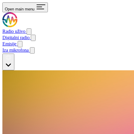
Open main menu
Radio uživo
Digitalni radio
Emisije
Iza mikrofona