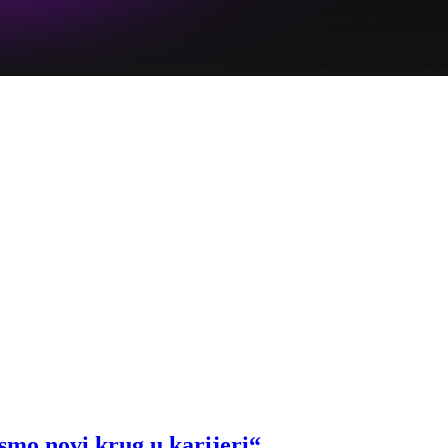
 smo novi krug u karijeri“