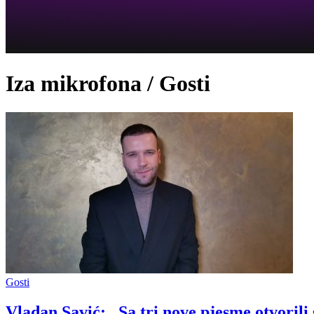
Iza mikrofona / Gosti
Gosti
Vladan Savić: „Sa tri nove pjesme otvorili