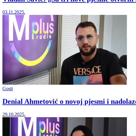
03.11.2025.
Gosti
Denial Ahmetović o novoj pjesmi i nadola
29.10.2025.