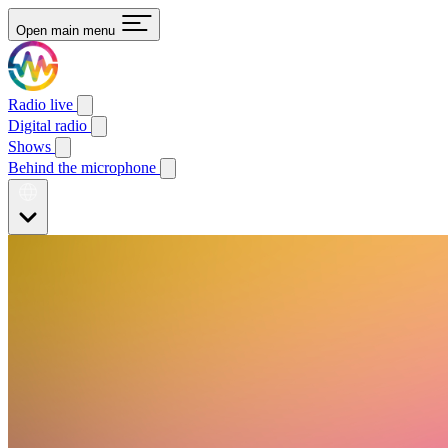
Open main menu
Radio live
Digital radio
Shows
Behind the microphone