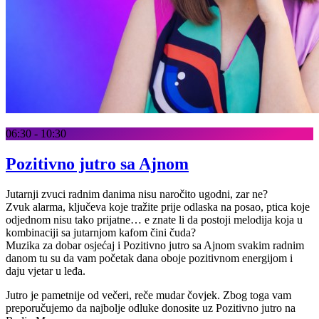
06:30 - 10:30
Pozitivno jutro sa Ajnom
Jutarnji zvuci radnim danima nisu naročito ugodni, zar ne?
Zvuk alarma, ključeva koje tražite prije odlaska na posao, ptica koje
odjednom nisu tako prijatne… e znate li da postoji melodija koja u
kombinaciji sa jutarnjom kafom čini čuda?
Muzika za dobar osjećaj i Pozitivno jutro sa Ajnom svakim radnim
danom tu su da vam početak dana oboje pozitivnom energijom i
daju vjetar u leđa.
Jutro je pametnije od večeri, reče mudar čovjek. Zbog toga vam
preporučujemo da najbolje odluke donosite uz Pozitivno jutro na